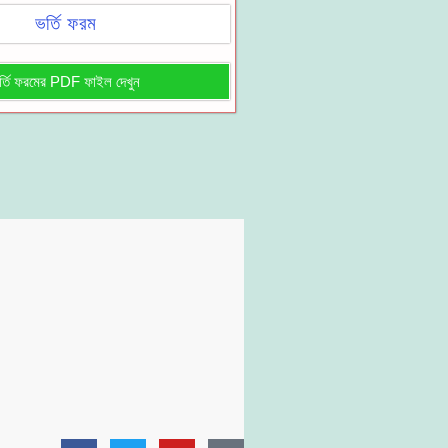
ভর্তি ফরম
র্তি ফরমের PDF ফাইল দেখুন
F
T
Y
M